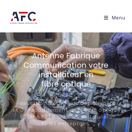
Menu
Antenne Fabrique
Communication votre
installateur en
fibre optique
Réalisation d’étude, de déploiement
et de raccordement de la fibre optique
FTTH & FTTB chez les particuliers
et les entreprises.